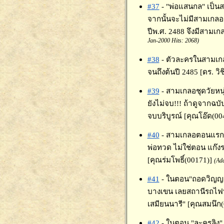
#37
- "พ่อแสนกล" เป็นส
จากนั้นจะไม่มีสามเก
ปีพ.ศ. 2488 จึงมีสามเกล
Jan-2000 Hits: 2068)
#38
- ตัวละครในสามเกล
จนถึงต้นปี 2485 [ดร. วิช
#39
- สามเกลอชุดวัยหนุ่
ยังไม่จบ!!! ถ้าดูจากฉบั
จบบริบูรณ์ [คุณโอ๊ด(00
#40
- สามเกลอตอนแรกข
พ่อทวด ไม่ใช่ตอน แก๊ง
[คุณร่มโพธิ์(00171)]
(Ad
#41
- ในตอน"ถอดวิญญาณ
บางเขน เลยสถานีรถไฟบา
เสมียนนารี" [คุณสมนึก(
#42
- ในตอน "ละครลิง"