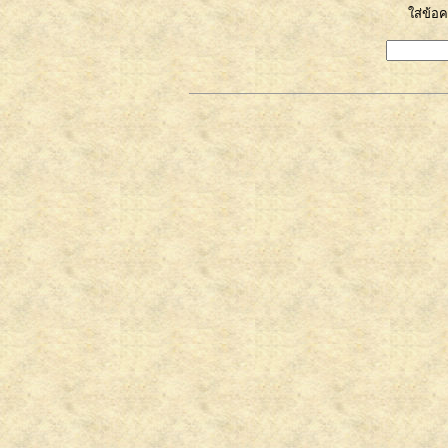
ใส่ข้อ