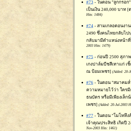
#73
- ในตอน "ลูกกรอก" 
เป็นเงิน 240,000 บาท [
Hits: 1484)
#74
- สามเกลอตอนงานเท
2490 ซึ่งคนไทยกลับไปนุ่
กลับมามีตำแหน่งหน้าที่
2003 Hits: 1479)
#75
- ก่อนปี 2500 สุภา
เกงปาล์มบีชสีเทาแก่ เช
ณ ป้อมเพชร]
(Added: 20-J
#76
- ในตอน "สมาคมล่ำซ
ความหมายไว้ว่า ใครมีธน
ธนบัตร หรือมีเพียงเล็กน
เพชร]
(Added: 20-Jul-2003 Hi
#77
- ในตอน "โมโหหึงส
เจ้าคุณประสิทธิ เกิดปี 
Nov-2003 Hits: 1461)