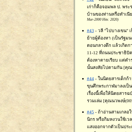
เก่าก็คือจอมพล ป. พร
บ้านของท่านหรือทำเนีย
Mar-2000 Hits: 2020)
#43
- วลี "ไปบางเขน" เ
ย้ายผู้ต้องหา (เป็นรัฐม
ตอนกลางดึก แล้วเกิดการ
11-12 ที่ถนนประชาธิปัต
ต้องหาตายเรียบ แต่ตำร
นั้นสงสัยไปตามกัน [คุ
#44
- ในนิตยสารเด็กก้าว
ขุนศึกพระกาฬมาลงเป็นต
เรื่องนี้เพื่อให้นิตยส
รวมเล่ม [คุณนวพงษ์(00
#45
- ถ้าอ่านสามเกลอใ
นิกร หรือกิมหงวนใช้เว
แสงออกจากตัวเป็นประกาย"