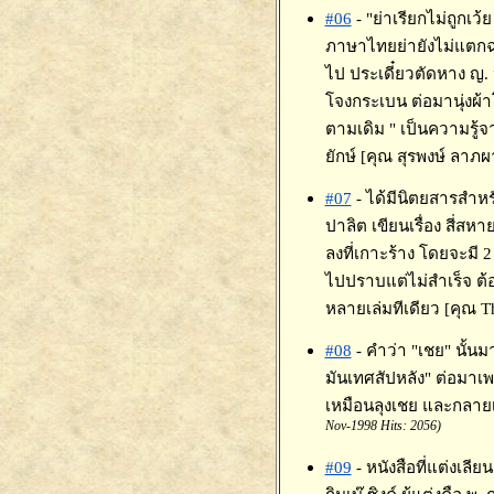
#06
- "ย่าเรียกไม่ถูกเว้
ภาษาไทยย่ายังไม่แตกฉา
ไป ประเดี๋ยวตัดหาง ญ.
โจงกระเบน ต่อมานุ่งผ้
ตามเดิม " เป็นความรู
ยักษ์ [คุณ สุรพงษ์ ลาภผ
#07
- ได้มีนิตยสารสำหรั
ปาลิต เขียนเรื่อง สี่สห
ลงที่เกาะร้าง โดยจะมี 
ไปปราบแต่ไม่สำเร็จ ต้อ
หลายเล่มทีเดียว [คุณ Th
#08
- คำว่า "เชย" นั้นมา
มันเทศสัปหลัง" ต่อมาเพ
เหมือนลุงเชย และกลายเป
Nov-1998 Hits: 2056)
#09
- หนังสือที่แต่งเลี