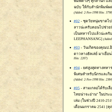
พิมพ์ต่างๆ ทุกสำนัก และ
ฉบับ ให้กับสำนักพิมพ์ผ
(Added: 2-Nov-1998 Hits: 3798
#02
- ชุดวัยหนุ่มขาดไปเ
ลาวน่ะครับตอนไปช่วยน้
เป็นทหารไปแล้วน่ะครับ
LEEPHANSANG]
(Added
#03
- วันเกิดของคุณป.อ
ดาวหางฮัลเล่ย์ มาเยือนโ
Hits: 2207)
#04
- ยศสูงสุดทางทหารท
พิเศษสำหรับนิกรและกิ
(Added: 2-Nov-1998 Hits: 2384
#05
- สามเกลอได้รับเลือ
ไทยน่าจะอ่าน" ในประเภ
เล่ม (ในช่วงปี 2410-25
เดือนมกราคม 2541 [คุณ