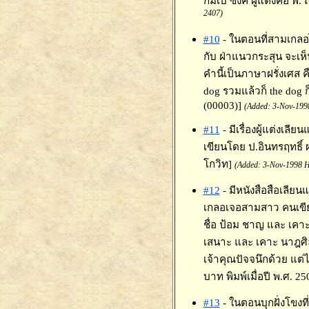
กิมเบ๊ ซิงค์ ผู้แต่งคือ 
2407)
#10
- ในตอนที่สามเกลอ
กับ ฝ่าแนวกระสุน จะเห็
คำนี้เป็นภาษาฝรั่งเศส คือ
dog รวมแล้วก็ the dog 
(00003)]
(Added: 3-Nov-1998
#11
- มีเรื่องผู้แต่งเลี
เขียนโดย ป.อินทรฤทธิ์
โกวิท]
(Added: 3-Nov-1998 H
#12
- มีหนังสือสือเลียน
เกลอเจอสามสาว คนเขี
ชื่อ ป้อม ชาญ และ เคาะ
เสนาะ และ เคาะ นาฎศิล
เจ้าคุณปัจจนึกด้วย แต
บาท พิมพ์เมื่อปี พ.ศ. 25
#13
- ในตอนบุกฝั่งโขงท