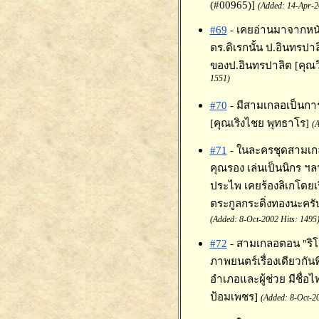
(#00965)]
(Added: 14-Apr-2
#69
- เคยอ่านมาจากหนัง
ดร.ดิเรกนั้น ป.อินทรป
ของป.อินทรปาลิต [คุณว
1551)
#70
- มีสามเกลอเป็นการ
[คุณเริงไชย พุทธาโร]
(A
#71
- ในละครชุดสามเกลอ
คุณรอง เล่นเป็นนิกร ฯล
ประไพ เคยร้องลิเกโดยเร
ตระกูลกระดิ่งทองนะครับ
(Added: 8-Oct-2002 Hits: 1495
#72
- สามเกลอตอน "ริโอ
ภาพยนตร์เรื่องเดียวกันท
อำเภอและผู้ช่วย มีชื่อไ
ป้อมเพชร]
(Added: 8-Oct-20