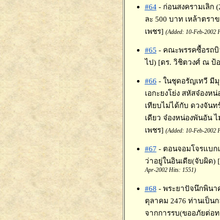
#64
- ก่อนสงครามเลิก
ละ 500 บาท เหล้าตราข
เพชร]
(Added: 10-Feb-2002 H
#65
- คณะพรรคซื้อรถบิ
ไป) [ดร. วิชิตวงศ์ ณ ป
#66
- ในชุดอรัญเทวี มี
เอกะยงโย่ง สหัสจ๋องหน่
เทียบไม่ได้กับ ดวงจันทร์
เดียว จ๋องหน่องพันอัน ไม่
เพชร]
(Added: 10-Feb-2002 H
#67
- ตอนจอมโจรแบกแด
ว่าอยู่ในอินเดีย(จับผิด
Apr-2002 Hits: 1551)
#68
- พระยาปัจนึกพินาศ
ตุลาคม 2476 ท่านเป็นกลุ่
จากการรบ(ขออภัยต่อทา