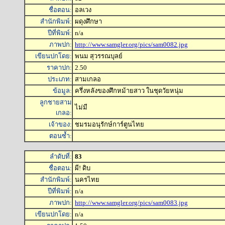
ชื่อตอน:
อลเวง
สำนักพิมพ์:
ผดุงศึกษา
ปีที่พิมพ์:
n/a
ภาพปก:
http://www.samgler.org/pics/sam0082.jpg
เขียนปกโดย:
พนม สุวรรณบุลย์
ราคาปก:
2.50
ประเภท:
สามเกลอ
ข้อมูล:
ครึ่งหลังของศึกหม้ายสาว ในชุดวัยหนุ่ม
ลูกชายสาม
ไม่มี
เกลอ:
เจ้าของ:
ชมรมอนุรักษ์การ์ตูนไทย
ตอนซ้ำ:
ลำดับที่:
83
ชื่อตอน:
ผี! ดิบ
สำนักพิมพ์:
นครไทย
ปีที่พิมพ์:
n/a
ภาพปก:
http://www.samgler.org/pics/sam0083.jpg
เขียนปกโดย:
n/a