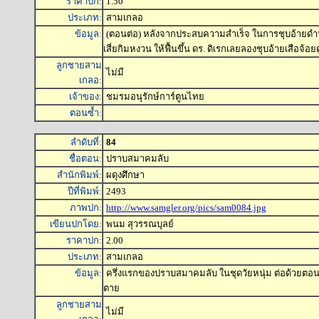
ราคาปก:
1.50
ประเภท:
สามเกลอ
ข้อมูล:
(ตอนต่อ) หลังจากประสบความสำเร็จ ในการชุบอ้ายด
เสี่ยกิมหงวน ให้ฟื้นขึ้น ดร. ดิเรกเลยลองชุบอ้ายเสือจ้อยด
ลูกชายสาม
ไม่มี
เกลอ:
เจ้าของ:
ชมรมอนุรักษ์การ์ตูนไทย
ตอนซ้ำ:
ลำดับที่:
84
ชื่อตอน:
ปราบสมาคมลับ
สำนักพิมพ์:
ผดุงศึกษา
ปีที่พิมพ์:
2493
ภาพปก:
http://www.samgler.org/pics/sam0084.jpg
เขียนปกโดย:
พนม สุวรรณบุลย์
ราคาปก:
2.00
ประเภท:
สามเกลอ
ข้อมูล:
ครึ่งแรกของปราบสมาคมลับ ในชุดวัยหนุ่ม ต่อด้วยตอน 
ตาย
ลูกชายสาม
ไม่มี