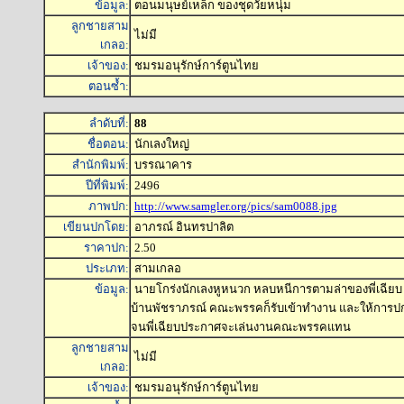
ข้อมูล:
ตอนมนุษย์เหล็ก ของชุดวัยหนุ่ม
ลูกชายสาม
ไม่มี
เกลอ:
เจ้าของ:
ชมรมอนุรักษ์การ์ตูนไทย
ตอนซ้ำ:
ลำดับที่:
88
ชื่อตอน:
นักเลงใหญ่
สำนักพิมพ์:
บรรณาคาร
ปีที่พิมพ์:
2496
ภาพปก:
http://www.samgler.org/pics/sam0088.jpg
เขียนปกโดย:
อาภรณ์ อินทรปาลิต
ราคาปก:
2.50
ประเภท:
สามเกลอ
ข้อมูล:
นายโกร่งนักเลงหูหนวก หลบหนีการตามล่าของพี่เฉียบ
บ้านพัชราภรณ์ คณะพรรคก็รับเข้าทำงาน และให้การปกป
จนพี่เฉียบประกาศจะเล่นงานคณะพรรคแทน
ลูกชายสาม
ไม่มี
เกลอ:
เจ้าของ:
ชมรมอนุรักษ์การ์ตูนไทย