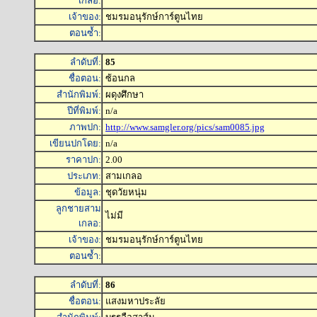
เกลอ:
เจ้าของ:
ชมรมอนุรักษ์การ์ตูนไทย
ตอนซ้ำ:
ลำดับที่:
85
ชื่อตอน:
ซ้อนกล
สำนักพิมพ์:
ผดุงศึกษา
ปีที่พิมพ์:
n/a
ภาพปก:
http://www.samgler.org/pics/sam0085.jpg
เขียนปกโดย:
n/a
ราคาปก:
2.00
ประเภท:
สามเกลอ
ข้อมูล:
ชุดวัยหนุ่ม
ลูกชายสาม
ไม่มี
เกลอ:
เจ้าของ:
ชมรมอนุรักษ์การ์ตูนไทย
ตอนซ้ำ:
ลำดับที่:
86
ชื่อตอน:
แสงมหาประลัย