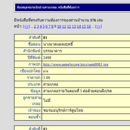
ห้องสมุดชมรมนักอ่านสามเกลอ: หนังสือที่ต้องการ
มีหนังสือที่ตรงกับความต้องการของท่านจำนวน
376
เล่ม
หน้า:
[<<]
...
2
3
4
5
6
7
8
9
10
11
12
13
14
15
16
...
[>>]
ลำดับที่:
81
ชื่อตอน:
นางนาคแผลงฤทธิ์
สำนักพิมพ์:
บรรณาคาร
ปีที่พิมพ์:
2498
ภาพปก:
http://www.samgler.org/pics/sam0081.jpg
เขียนปกโดย:
n/a
ราคาปก:
1.00
ประเภท:
สามเกลอ
ข้อมูล:
สามเกลอรายวันตอนที่ 5 ต่อด้วยตอนผีเปรต
ลูกชายสาม
ไม่มี
เกลอ:
เจ้าของ:
ชมรมอนุรักษ์การ์ตูนไทย
ตอนซ้ำ:
ลำดับที่:
82