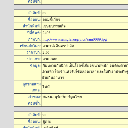
ตอนซ้ำ:
ลำดับที่:
89
ชื่อตอน:
จอมขี้เกียจ
สำนักพิมพ์:
เขษมบรรณกิจ
ปีที่พิมพ์:
2496
ภาพปก:
http://www.samgler.org/pics/sam0089.jpg
เขียนปกโดย:
อาภรณ์ อินทรปาลิต
ราคาปก:
2.50
ประเภท:
สามเกลอ
ข้อมูล:
กิมหงวนกับนิกร เป็นโรคขี้เกียจขนาดหนัก จนต้องย้า
เจ้าแห้ว ให้เจ้าแห้วรับใช้ตลอดเวลา และให้ดิเรกประดิษฐ์
ช่วยกินอาหาร
ลูกชายสาม
ไม่มี
เกลอ:
เจ้าของ:
ชมรมอนุรักษ์การ์ตูนไทย
ตอนซ้ำ:
ลำดับที่:
90
ชื่อตอน:
สู้ตาย