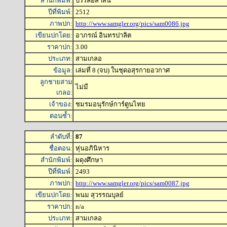
สำนักพิมพ์:
บรรลือสาส์น
ปีที่พิมพ์:
2512
ภาพปก:
http://www.samgler.org/pics/sam0086.jpg
เขียนปกโดย:
อาภรณ์ อินทรปาลิต
ราคาปก:
3.00
ประเภท:
สามเกลอ
ข้อมูล:
เล่มที่ 8 (จบ) ในชุดอสุรกายอวกาศ
ลูกชายสาม
ไม่มี
เกลอ:
เจ้าของ:
ชมรมอนุรักษ์การ์ตูนไทย
ตอนซ้ำ:
ลำดับที่:
87
ชื่อตอน:
หุ่นอภินิหาร
สำนักพิมพ์:
ผดุงศึกษา
ปีที่พิมพ์:
2493
ภาพปก:
http://www.samgler.org/pics/sam0087.jpg
เขียนปกโดย:
พนม สุวรรณบุลย์
ราคาปก:
n/a
ประเภท:
สามเกลอ