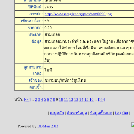
สำนักพิมพ์:
เพลินจิตต์
ปีที่พิมพ์:
2485
ภาพปก:
http://www.samgler.org/pics/sam0090.jpg
เขียนปกโดย:
n/a
ราคาปก:
0.20
ประเภท:
สามเกลอ
ข้อมูล:
สามเกลอมาประจำที่ ร.ล. พระนคร ในฐานะเสืออากาศข
ทะเล และได้ทำการโจมตีเรือพิฆาตของอังกฤษ แถวๆ เก
ระหว่างปฏิบัติการ กิมหงวนถูกยิงจนเสียชีวิต (ต่อด้วย
เรือ)
ลูกชายสาม
ไม่มี
เกลอ:
เจ้าของ:
ชมรมอนุรักษ์การ์ตูนไทย
ตอนซ้ำ:
หน้า:
[<<]
...
2
3
4
5
6
7
8
9
10
11
12
13
14
15
16
...
[>>]
|
เมนูหลัก
|
ค้นหาข้อมูล
|
ข้อมูลทั้งหมด
|
Log Out
|
Powered by
DBMan 2.03