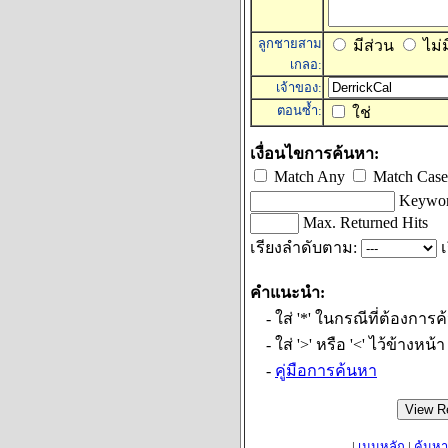
ลูกชายสาม
มีส่วน
ไม่
เกลอ:
เจ้าของ:
ตอนซ้ำ:
ใช่
เงื่อนไขการค้นหา:
Match Any
Match Cas
Keywor
Max. Returned Hits
เรียงลำดับตาม:
เ
คำแนะนำ:
- ใส่ '*' ในกรณีที่ต้องการค
- ใส่ '>' หรือ '<' ไว้ข้างหน้
-
คู่มือการค้นหา
|
เมนูหลัก
|
ค้นหา